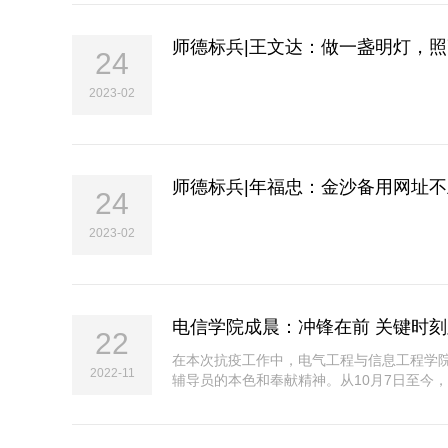
师德标兵|王文达：做一盏明灯，
24
2023-02
师德标兵|年福忠：金沙备用网址
24
2023-02
电信学院成晨：冲锋在前 关键时
22
在本次抗疫工作中，电气工程与信息工程学
2022-11
辅导员的本色和奉献精神。从10月7日至今，