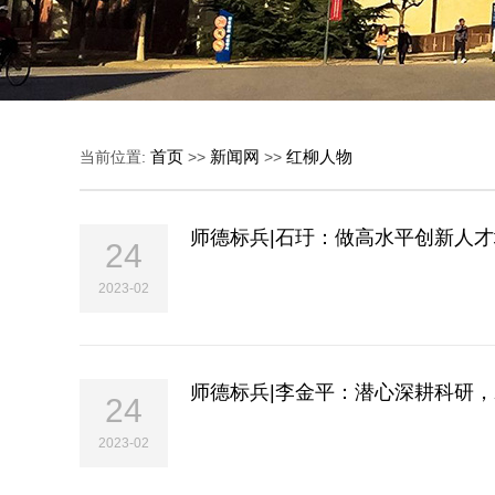
首页
新闻网
红柳人物
当前位置:
>>
>>
师德标兵|石玗：做高水平创新人
24
2023-02
师德标兵|李金平：潜心深耕科研
24
2023-02