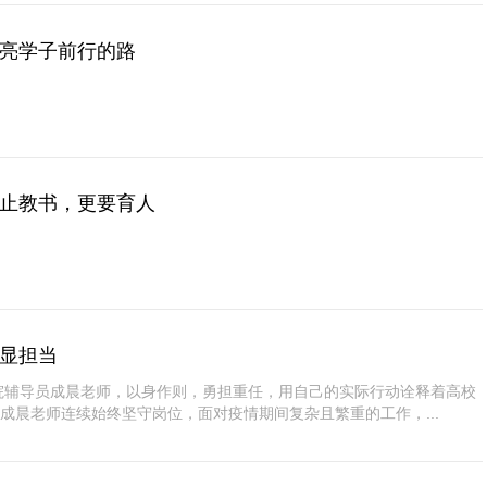
照亮学子前行的路
不止教书，更要育人
刻显担当
院辅导员成晨老师，以身作则，勇担重任，用自己的实际行动诠释着高校
成晨老师连续始终坚守岗位，面对疫情期间复杂且繁重的工作，...