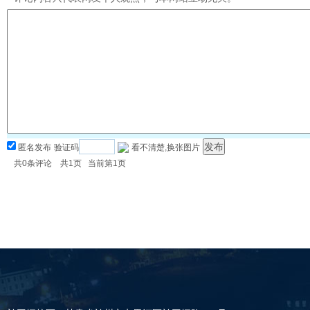
匿名发布
验证码
看不清楚,换张图片
共
0
条评论 共
1
页 当前第
1
页